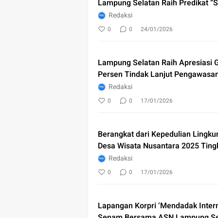
Lampung Selatan Raih Predikat “S
Redaksi
0
0
24/01/2026
Lampung Selatan Raih Apresiasi 
Persen Tindak Lanjut Pengawasa
Redaksi
0
0
17/01/2026
Berangkat dari Kepedulian Lingku
Desa Wisata Nusantara 2025 Ting
Redaksi
0
0
17/01/2026
Lapangan Korpri ‘Mendadak Intern
Senam Bersama ASN Lampung Se