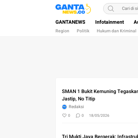
Gantanews
Informasi Membangun Bangsa
GANTANEWS
Infotainment
A
Region
Politik
Hukum dan Kriminal
SMAN 1 Bukit Kemuning Tegaska
Jastip, No Titip
Redaksi
0
0
18/05/2026
Tri Mukti Jaya Bergerak: Infrast