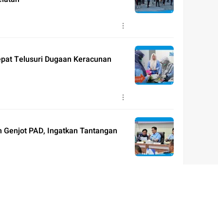
pat Telusuri Dugaan Keracunan
h Genjot PAD, Ingatkan Tantangan
 Puting Beliung, Pastikan Warga
 Perlindungan