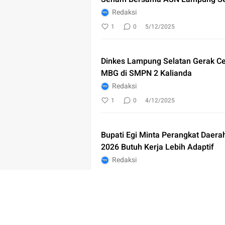
Redaksi
1
0
5/12/2025
Dinkes Lampung Selatan Gerak Ce
MBG di SMPN 2 Kalianda
Redaksi
1
0
4/12/2025
Bupati Egi Minta Perangkat Daera
2026 Butuh Kerja Lebih Adaptif
Redaksi
1
0
4/12/2025
Bupati Egi Terjun Cepat ke Lokasi
Candipuro Mendapat Bantuan dan