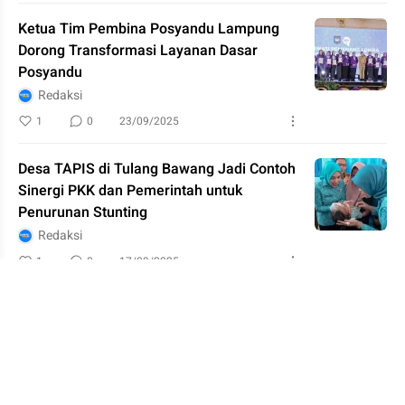
Ketua Tim Pembina Posyandu Lampung
Dorong Transformasi Layanan Dasar
Posyandu
Redaksi
1
0
23/09/2025
Desa TAPIS di Tulang Bawang Jadi Contoh
Sinergi PKK dan Pemerintah untuk
Penurunan Stunting
Redaksi
1
0
17/09/2025
Dinas Kesehatan Mesuji Dukung
Puskesmas Adi Luhur Gelar Lokakarya
Mini Lintas Sektoral Tingkat Kecamatan
Redaksi
3
0
16/09/2025