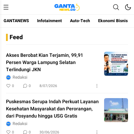
GANTANEWS
Infotainment
Auto-Tech
Ekonomi Bisnis
Gantanews
Informasi Membangun Bangsa
Feed
Akses Berobat Kian Terjamin, 99,91
Persen Warga Lampung Selatan
Terlindungi JKN
Redaksi
0
0
8/07/2026
Puskesmas Serupa Indah Perkuat Layanan
Kesehatan Masyarakat dan Perorangan,
dari Posyandu hingga USG Gratis
Redaksi
0
0
30/06/2026