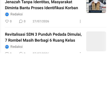
Jenazah Tanpa Identitas, Masyarakat
Diminta Bantu Proses Identifikasi Korban
Redaksi
0
0
27/07/2026
Revitalisasi SDN 3 Punduh Pedada Dimulai,
7 Rombel Masih Berbagi 6 Ruang Kelas
Redaksi
0
0
27/07/2026
Lampung Selatan Buktikan Komitmen
Dukung Rumah Subsidi MBR, Terbitkan
7.690 PBG Tertinggi di Provinsi Lampung
Redaksi
0
0
23/07/2026
Polemik Pergantian Pengurus K3S SD di