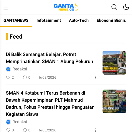
GANTANEWS
Infotainment
Auto-Tech
Ekonomi Bisnis
Gantanews
Informasi Membangun Bangsa
Feed
Di Balik Semangat Belajar, Potret
Memprihatinkan SMAN 1 Abung Pekurun
Redaksi
2
0
6/08/2026
SMAN 4 Kotabumi Terus Berbenah di
Bawah Kepemimpinan PLT Mahmud
Badrun, Fokus Prestasi hingga Penguatan
Kegiatan Siswa
Redaksi
0
0
6/08/2026