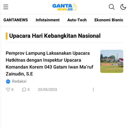
GANTANEWS
Infotainment
Auto-Tech
Ekonomi Bisnis
Gantanews
Informasi Membangun Bangsa
Upacara Hari Kebangkitan Nasional
Pemprov Lampung Laksanakan Upacara
Hatkitnas dengan Inspektur Upacara
Komandan Korem 043 Gatam Iwan Ma’ruf
Zainudin, S.E
Redaksi
0
0
23/05/2023