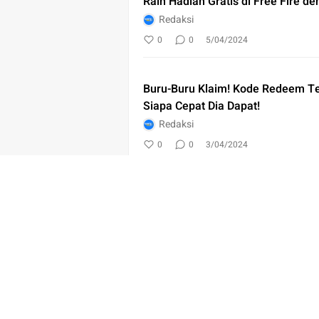
Raih Hadiah Gratis di Free Fire d
Redaksi
0
0
5/04/2024
Buru-Buru Klaim! Kode Redeem Te
Siapa Cepat Dia Dapat!
Redaksi
0
0
3/04/2024
Lebih Dari 40 Kode Redeem Free 
Hadiah yang Keren dan Menarik
Redaksi
0
0
1/12/2021
Kode Redeem Free Fire, Rabu 24
Redaksi