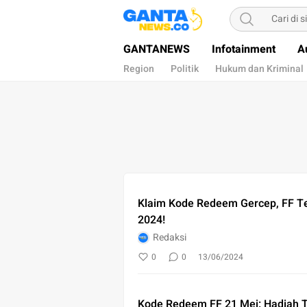
Gantanews
Informasi Membangun Bangsa
GANTANEWS
Infotainment
A
Region
Politik
Hukum dan Kriminal
Klaim Kode Redeem Gercep, FF Te
2024!
Redaksi
0
0
13/06/2024
Kode Redeem FF 21 Mei: Hadiah T