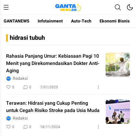
GANTANEWS
Infotainment
Auto-Tech
Ekonomi Bisnis
Gantanews
Informasi Membangun Bangsa
hidrasi tubuh
Rahasia Panjang Umur: Kebiasaan Pagi 10
Menit yang Direkomendasikan Dokter Anti-
Aging
Redaksi
0
0
7/01/2025
Terawan: Hidrasi yang Cukup Penting
untuk Cegah Risiko Stroke pada Usia Muda
Redaksi
0
0
18/11/2024