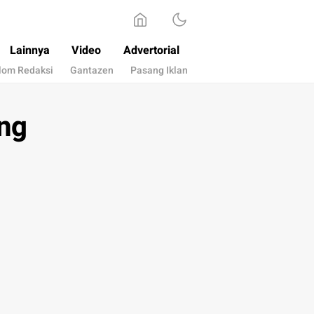
Lainnya
Video
Advertorial
lom Redaksi
Gantazen
Pasang Iklan
ng