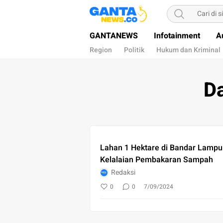
Gantanews
Informasi Membangun Bangsa
GANTANEWS
Infotainment
A
Region
Politik
Hukum dan Kriminal
D
Lahan 1 Hektare di Bandar Lampun
Kelalaian Pembakaran Sampah
Redaksi
0
0
7/09/2024