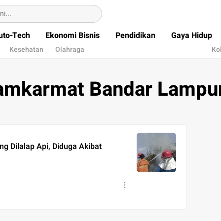
uto-Tech
Ekonomi Bisnis
Pendidikan
Gaya Hidup
Kesehatan
Olahraga
Ko
amkarmat Bandar Lampu
g Dilalap Api, Diduga Akibat