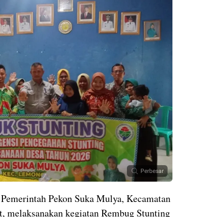
Perbesar
—
Pemerintah Pekon Suka Mulya, Kecamatan
t, melaksanakan kegiatan Rembug Stunting