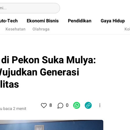
uto-Tech
Ekonomi Bisnis
Pendidikan
Gaya Hidup
Kesehatan
Olahraga
Ko
di Pekon Suka Mulya:
ujudkan Generasi
litas
8
0
u baca 2 menit