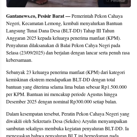
Perbesar
Gantanews.co, Pesisir Barat —
Pemerintah Pekon Cahaya
Negeri, Kecamatan Lemong, kembali menyalurkan Bantuan
Langsung Tunai Dana Desa (BLT-DD) Tahap III Tahun
Anggaran 2025 kepada keluarga penerima manfaat (KPM).
Penyaluran dilaksanakan di Balai Pekon Cahya Negri pada
Selasa (23/09/2025) dan berjalan dengan lancar serta penuh rasa
kebersamaan.
Sebanyak 23 keluarga penerima manfaat (KPM) dari kategori
kemiskinan ekstrem mendapatkan BLT-DD dengan total
bantuan yang diterima selama lima bulan sebesar Rp1.500.000
per KPM. Bantuan ini mencakup periode Agustus hingga
Desember 2025 dengan nominal Rp300.000 setiap bulan.
Dalam kesempatan tersebut, Peratin Pekon Cahaya Negeri yang
diwakili oleh Sekretaris Desa (Sekdes) Aryulin menyampaikan
sambutan sekaligus membuka kegiatan penyaluran BLT-DD. Ia
menegaskan bahwa penyaluran BLT ini berpedoman pada