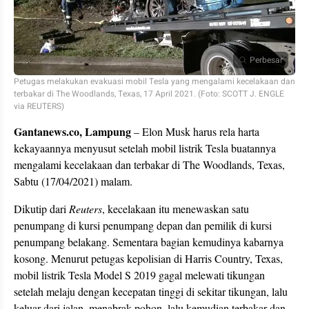
Perbesar
Petugas melakukan evakuasi mobil Tesla yang mengalami kecelakaan dan
terbakar di The Woodlands, Texas, 17 April 2021. (Foto: SCOTT J. ENGLE
via REUTERS)
Gantanews.co, Lampung
– Elon Musk harus rela harta
kekayaannya menyusut setelah mobil listrik Tesla buatannya
mengalami kecelakaan dan terbakar di The Woodlands, Texas,
Sabtu (17/04/2021) malam.
Dikutip dari
Reuters
, kecelakaan itu menewaskan satu
penumpang di kursi penumpang depan dan pemilik di kursi
penumpang belakang. Sementara bagian kemudinya kabarnya
kosong. Menurut petugas kepolisian di Harris Country, Texas,
mobil listrik Tesla Model S 2019 gagal melewati tikungan
setelah melaju dengan kecepatan tinggi di sekitar tikungan, lalu
keluar dari jalan, menabrak pohon, lalu kemudian terbakar dan