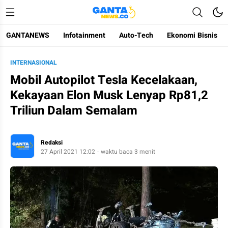
GANTANEWS
Infotainment
Auto-Tech
Ekonomi Bisnis
Gantanews
Informasi Membangun Bangsa
INTERNASIONAL
Mobil Autopilot Tesla Kecelakaan,
Kekayaan Elon Musk Lenyap Rp81,2
Triliun Dalam Semalam
Redaksi
27 April 2021 12:02
waktu baca 3 menit