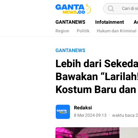
Gantanews
Informasi Membangun Bangsa
GANTANEWS
Infotainment
A
Region
Politik
Hukum dan Kriminal
GANTANEWS
Lebih dari Seked
Bawakan “Larilah
Kostum Baru dan 
Redaksi
8 Mei 2024 09:13
waktu baca 2