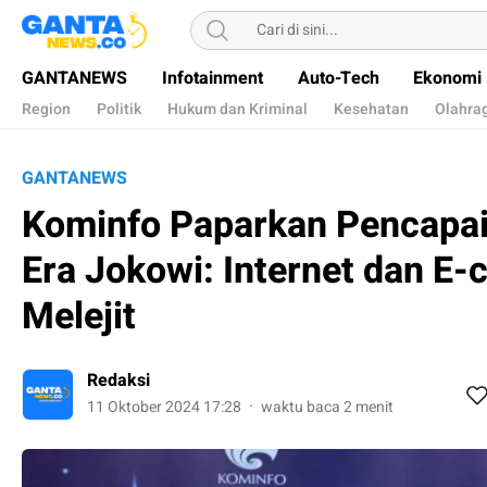
Gantanews
Informasi Membangun Bangsa
GANTANEWS
Infotainment
Auto-Tech
Ekonomi 
Region
Politik
Hukum dan Kriminal
Kesehatan
Olahra
GANTANEWS
Kominfo Paparkan Pencapaia
Era Jokowi: Internet dan E
Melejit
Redaksi
11 Oktober 2024 17:28
waktu baca 2 menit