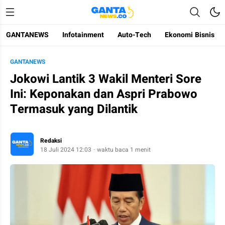
GANTANEWS
Infotainment
Auto-Tech
Ekonomi Bisnis
Gantanews
Informasi Membangun Bangsa
GANTANEWS
Jokowi Lantik 3 Wakil Menteri Sore
Ini: Keponakan dan Aspri Prabowo
Termasuk yang Dilantik
Redaksi
18 Juli 2024 12:03
waktu baca 1 menit