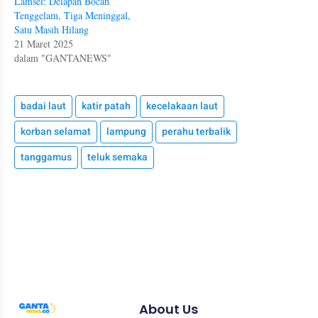
Lamsel: Delapan Bocah
Tenggelam, Tiga Meninggal,
Satu Masih Hilang
21 Maret 2025
dalam "GANTANEWS"
badai laut
katir patah
kecelakaan laut
korban selamat
lampung
perahu terbalik
tanggamus
teluk semaka
About Us