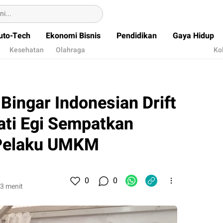
uto-Tech
Ekonomi Bisnis
Pendidikan
Gaya Hidup
Kesehatan
Olahraga
Ko
Bingar Indonesian Drift
ati Egi Sempatkan
 Pelaku UMKM
0
0
3 menit