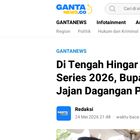
Gantanews
Informasi Membangun Bangsa
GANTANEWS
Infotainment
A
Region
Politik
Hukum dan Kriminal
GANTANEWS
Di Tengah Hingar 
Series 2026, Bup
Jajan Dagangan
Redaksi
24 Mei 2026 21:48
waktu baca 