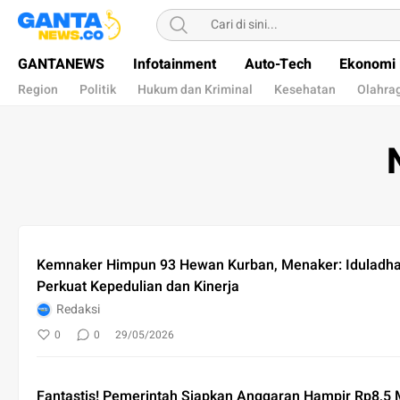
Gantanews
Informasi Membangun Bangsa
GANTANEWS
Infotainment
Auto-Tech
Ekonomi 
Region
Politik
Hukum dan Kriminal
Kesehatan
Olahra
Kemnaker Himpun 93 Hewan Kurban, Menaker: Idulad
Perkuat Kepedulian dan Kinerja
Redaksi
0
0
29/05/2026
Fantastis! Pemerintah Siapkan Anggaran Hampir Rp8,5 M