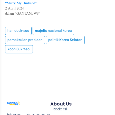
“Marry My Husband”
2 April 2024
dalam "GANTANEWS"
han duck-soo
majelis nasional korea
pemakzulan presiden
politik Korea Selatan
Yoon Suk Yeol
About Us
Redaksi
Informasi membangun