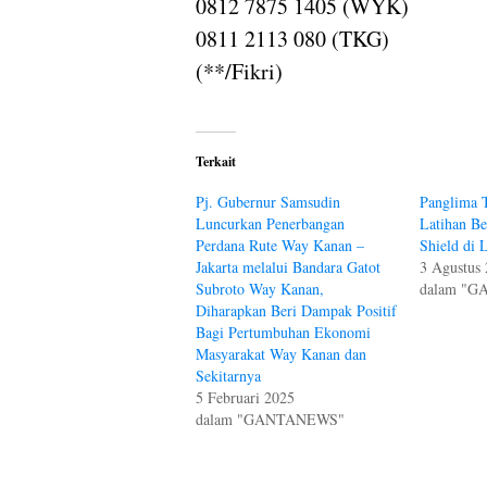
0812 7875 1405 (WYK)
0811 2113 080 (TKG)
(**/Fikri)
Terkait
Pj. Gubernur Samsudin
Panglima 
Luncurkan Penerbangan
Latihan B
Perdana Rute Way Kanan –
Shield di 
Jakarta melalui Bandara Gatot
3 Agustus
Subroto Way Kanan,
dalam "
Diharapkan Beri Dampak Positif
Bagi Pertumbuhan Ekonomi
Masyarakat Way Kanan dan
Sekitarnya
5 Februari 2025
dalam "GANTANEWS"