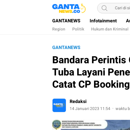
Gantanews
Informasi Membangun Bangsa
GANTANEWS
Infotainment
A
Region
Politik
Hukum dan Kriminal
GANTANEWS
Bandara Perintis
Tuba Layani Pene
Catat CP Booking 
Redaksi
14 Januari 2023 11:54
waktu b