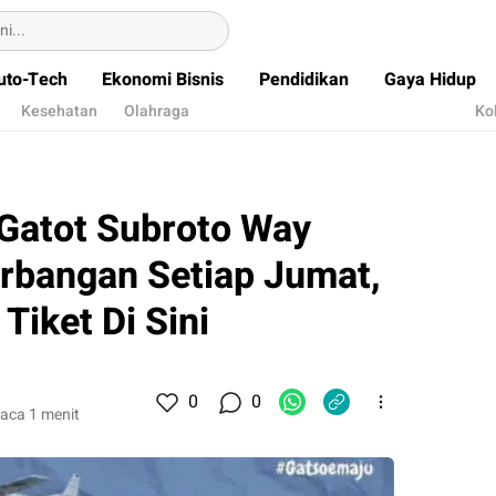
uto-Tech
Ekonomi Bisnis
Pendidikan
Gaya Hidup
Kesehatan
Olahraga
Ko
 Gatot Subroto Way
rbangan Setiap Jumat,
Tiket Di Sini
0
0
aca 1 menit